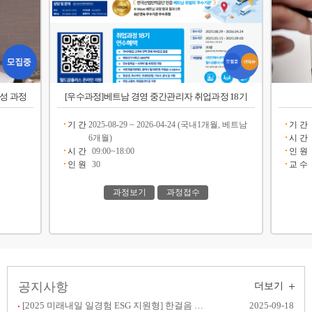
양성 과정
[우수과정]베트남 경영 중간관리자 취업과정 18기
기 간
2025-08-29 ~ 2026-04-24 (국내1개월, 베트남
기 간
6개월)
시 간
시 간
09:00~18:00
인 원
인 원
30
교 수
과정보기
과정접수
+
공지사항
더보기
[2025 미래내일 일경험 ESG 지원형] 한걸음 챌린지
2025-09-18