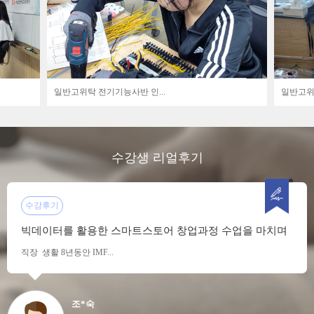
일반고위탁 전기기능사반 인...
일반고위탁
수강생 리얼후기
수강후기
빅데이터를 활용한 스마트스토어 창업과정 수업을 마치며
직장 생활 8년동안 IMF...
조*숙