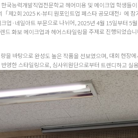
한국능력개발직업전문학교 헤어미용 및 메이크업 학생들이
「제2회 2025 K-뷰티 원포인트업 페스타 공모대전
에 참
」
으로 나뉘어,
이크업·네일아트 부문
2025년 4월 15일부터 5
을 주제로 진행되었습니
렌드 화보 메이크업과 헤어스타일링
역량을 바탕으로
, 대회 현장
완성도 높은 작품을 선보였으며
를 반영한 스타일링으로, 심사위원단으로부터
트렌디하고 실용