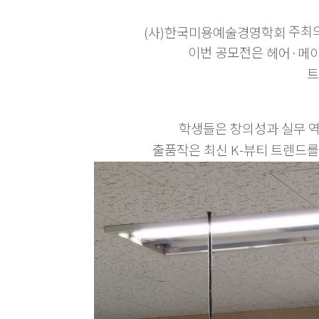
주최의
(사)한국미용예술경영학회
이번 공모전은
헤어·메
트
학생들은 창의성과 실무 
출품작은 최신 K-뷰티 트렌드