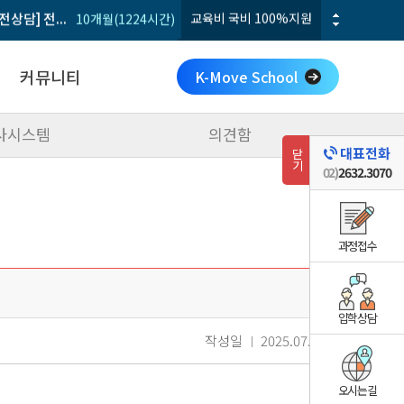
교육비 연수비 전액 무료
2025-08-29 ~ 2026-04-24 (국...
전기기능사 실기 파이널
교육비
2개월(9회/주말)
집중
커뮤니티
K-Move School
사시스템
의견함
공지사항
대표전화
닫기
갤러리
02)
2632.3070
수강후기
학사시스템
의견함
과정접수
입학상담
작성일
2025.07.25
오시는길