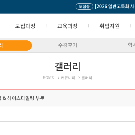
[우수과정]베트남 경영 중간관...
모집중
선착순
모
모집과정
교육과정
취업지원
수강후기
학
리
모집과정 접수
국가기간전략산업직종
산학협력업체
접수조회
내일배움카드
취업성공패키지
갤러리
입학상담 및 문의
고등학교 위탁과정
취업지원센터
고민상담
재직자과정
취업생의 한마디
자주하는 질문(FAQ)
사업주 위탁과정
HOME
커뮤니티
갤러리
과정평가형 자격과정
일반과정
크업 & 헤어스타일링 부문
글로벌교육과정
학점은행제과정