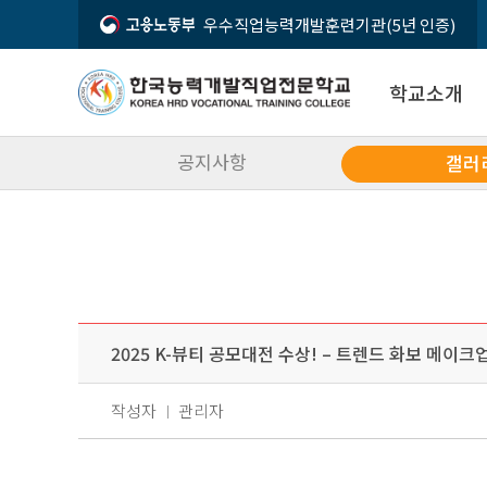
우수직업능력개발훈련기관(5년 인증)
학교소개
공지사항
갤러
인사말
입학상담문의
시설소개
02-2632-3070
오시는 길
2025 K-뷰티 공모대전 수상! – 트렌드 화보 메이
모집요강
입학상담
공지사항
작성자
관리자