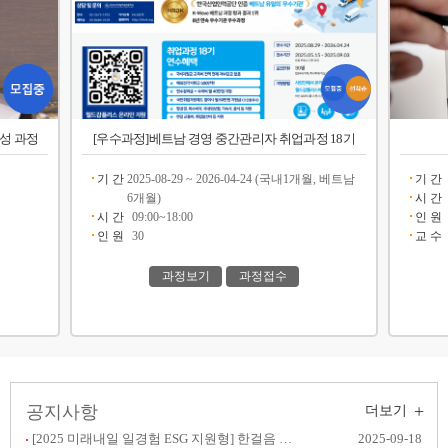
양성 과정
[우수과정]베트남 경영 중간관리자 취업과정 18기
기 간
2025-08-29 ~ 2026-04-24 (국내1개월, 베트남
기 간
6개월)
시 간
시 간
09:00~18:00
인 원
인 원
30
교 수
과정보기
과정접수
+
공지사항
더보기
[2025 미래내일 일경험 ESG 지원형] 한걸음 챌린지
2025-09-18