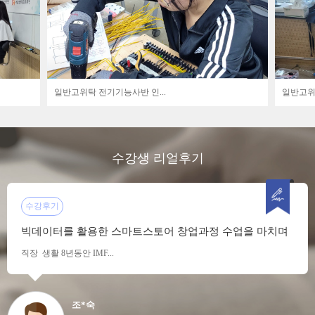
일반고위탁 전기기능사반 인...
일반고위탁
수강생 리얼후기
수강후기
빅데이터를 활용한 스마트스토어 창업과정 수업을 마치며
직장 생활 8년동안 IMF...
조*숙