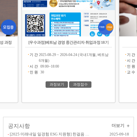
양성 과정
[우수과정]베트남 경영 중간관리자 취업과정 18기
기 간
2025-08-29 ~ 2026-04-24 (국내1개월, 베트남
기 간
6개월)
시 간
시 간
09:00~18:00
인 원
인 원
30
교 수
과정보기
과정접수
+
공지사항
더보기
[2025 미래내일 일경험 ESG 지원형] 한걸음 챌린지
2025-09-18