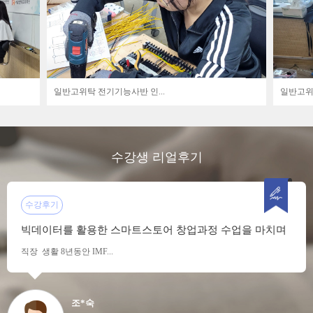
일반고위탁 전기기능사반 인...
일반고위탁
수강생 리얼후기
수강후기
빅데이터를 활용한 스마트스토어 창업과정 수업을 마치며
직장 생활 8년동안 IMF...
조*숙