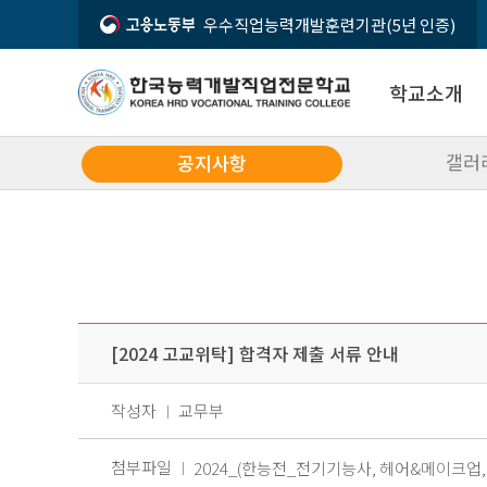
우수직업능력개발훈련기관(5년 인증)
학교소개
갤러
공지사항
인사말
입학상담문의
시설소개
02-2632-3070
오시는 길
[2024 고교위탁] 합격자 제출 서류 안내
모집요강
입학상담
공지사항
작성자
교무부
첨부파일
2024_(한능전_전기기능사, 헤어&메이크업