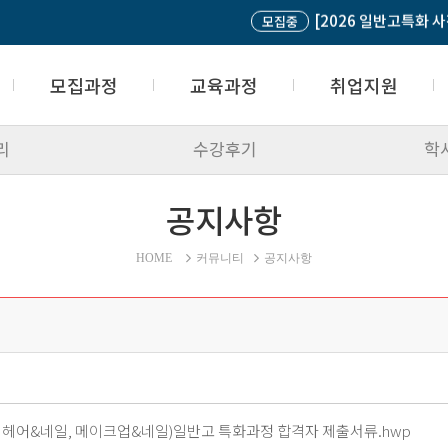
[우수과정]베트남 경영 중간관...
모집중
선착순
모집과정
교육과정
취업지원
모
리
수강후기
학
모집과정 접수
국가기간전략산업직종
산학협력업체
접수조회
내일배움카드
취업성공패키지
공지사항
입학상담 및 문의
고등학교 위탁과정
취업지원센터
고민상담
재직자과정
취업생의 한마디
자주하는 질문(FAQ)
사업주 위탁과정
HOME
커뮤니티
공지사항
과정평가형 자격과정
일반과정
글로벌교육과정
학점은행제과정
, 헤어&네일, 메이크업&네일)일반고 특화과정 합격자 제출서류.hwp