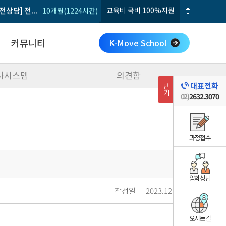
교육비 연수비 전액 무료
2025-08-29 ~ 2026-04-24 (국...
커뮤니티
K-Move School
전기기능사 실기 파이널
교육비
2개월(9회/주말)
집중
사시스템
의견함
공지사항
대표전화
닫기
갤러리
02)
2632.3070
수강후기
학사시스템
의견함
과정접수
입학상담
작성일
2023.12.26
오시는길