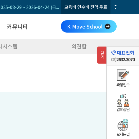
교육비 연수비 전액 무료
2025-08-29 ~ 2026-04-24 (국...
전기기능사 실기 파이널
교육비
2개월(9회/주말)
집중
커뮤니티
K-Move School
사시스템
의견함
공지사항
대표전화
닫기
갤러리
02)
2632.3070
수강후기
학사시스템
의견함
과정접수
입학상담
오시는길