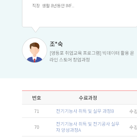
직장 생활 8년동안 IMF...
조*숙
[영등포 취업교육 프로그램] 빅데이터 활용 온
라인 스토어 창업과정
번호
수료과정
71
전기기능사 취득 및 실무 과정B
수
전기기능사 취득 및 전기공사 실무
70
수
자 양성과정A