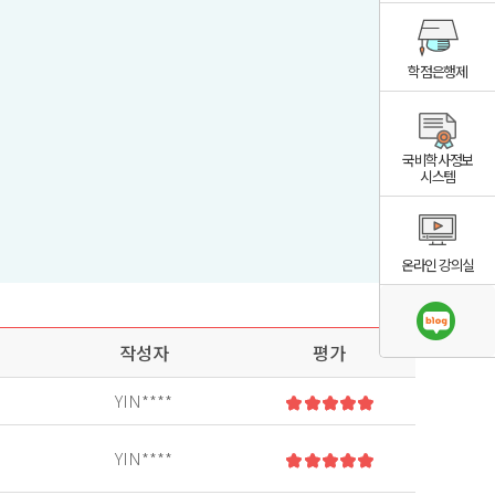
학점은행제
국비학사정보
시스템
온라인 강의실
작성자
평가
YIN****
YIN****