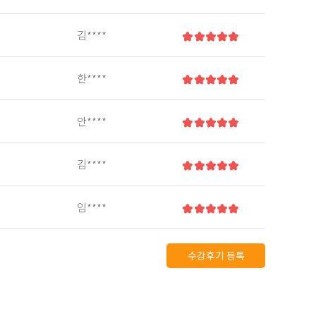
김****
한****
안****
김****
임****
수강후기 등록