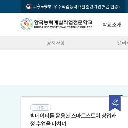
우수직업능력개발훈련기관(5년 인증)
학교소개
공지사항
갤러
인사말
입학상담문의
시설소개
02-2632-3070
오시는 길
모집요강
입학상담
공지사항
수강후기
빅데이터를 활용한 스마트스토어 창업과
정 수업을 마치며