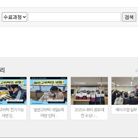
리
고위탁 전기기능
일반고위탁 네일&헤
2025 K-뷰티 공모대
메이크업 실무
사반 인...
어반 인터...
전 수상! – ...