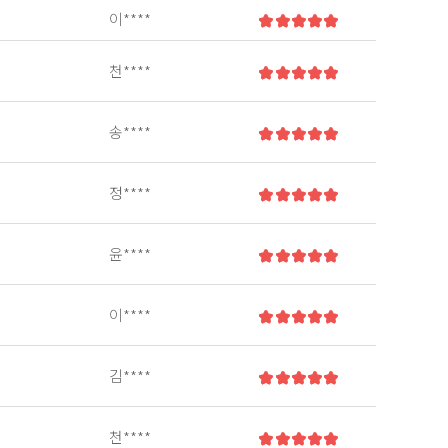
이****
천****
송****
정****
윤****
이****
김****
천****