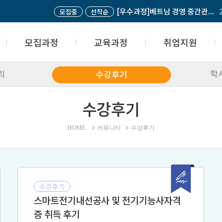
[우수과정]베트남 경영 중간관...
모집중
선착순
모
모집과정
교육과정
취업지원
리
학
수강후기
모집과정 접수
국가기간전략산업직종
산학협력업체
접수조회
내일배움카드
취업성공패키지
수강후기
입학상담 및 문의
고등학교 위탁과정
취업지원센터
고민상담
재직자과정
취업생의 한마디
자주하는 질문(FAQ)
사업주 위탁과정
HOME
커뮤니티
수강후기
과정평가형 자격과정
일반과정
글로벌교육과정
학점은행제과정
수강후기
스마트전기내선공사 및 전기기능사자격
증 취득 후기