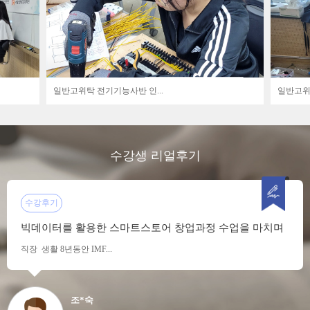
일반고위탁 전기기능사반 인...
일반고위탁
수강생 리얼후기
수강후기
빅데이터를 활용한 스마트스토어 창업과정 수업을 마치며
직장 생활 8년동안 IMF...
조*숙