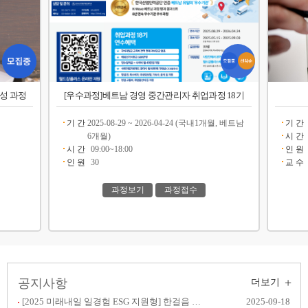
양성 과정
[우수과정]베트남 경영 중간관리자 취업과정 18기
기 간
2025-08-29 ~ 2026-04-24 (국내1개월, 베트남
기 간
6개월)
시 간
시 간
09:00~18:00
인 원
인 원
30
교 수
과정보기
과정접수
+
공지사항
더보기
[2025 미래내일 일경험 ESG 지원형] 한걸음 챌린지
2025-09-18